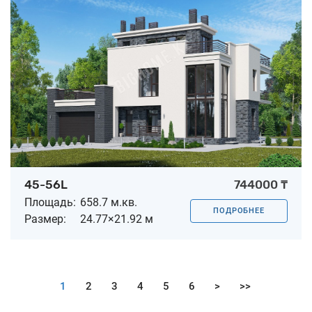
45-56L
744000 ₸
Площадь:
658.7 м.кв.
ПОДРОБНЕЕ
Размер:
24.77×21.92 м
1
2
3
4
5
6
>
>>