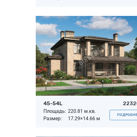
45-54L
2232
Площадь:
220.81 м.кв.
ПОДРОБН
Размер:
17.29×14.66 м