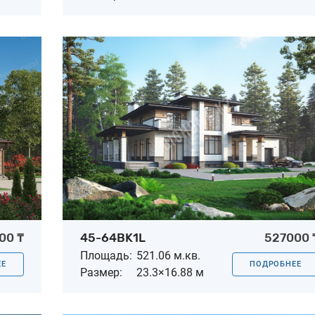
00 ₸
45-64BK1L
527000 
Площадь:
521.06 м.кв.
ЕЕ
ПОДРОБНЕЕ
Размер:
23.3×16.88 м