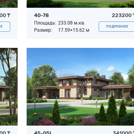
00 ₸
40-78
223200 
Площадь:
233.08 м.кв.
ЕЕ
ПОДРОБНЕЕ
Размер:
17.59×15.62 м
00 ₸
45-05L
341000 