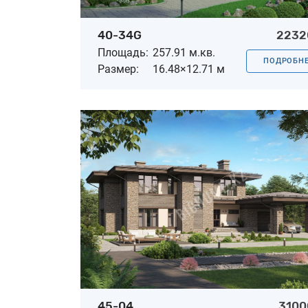
40-34G
2232
Площадь:
257.91 м.кв.
ПОДРОБН
Размер:
16.48×12.71 м
45-04
3100