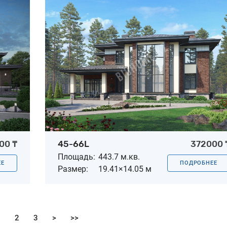
00 ₸
45-66L
372000 
Площадь:
443.7 м.кв.
ЕЕ
ПОДРОБНЕЕ
Размер:
19.41×14.05 м
1
2
3
>
>>