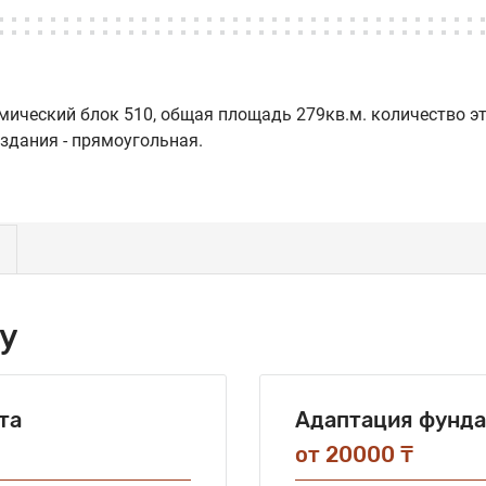
ческий блок 510, общая площадь 279кв.м. количество этаже
здания - прямоугольная.
у
та
Адаптация фунд
от 20000 ₸