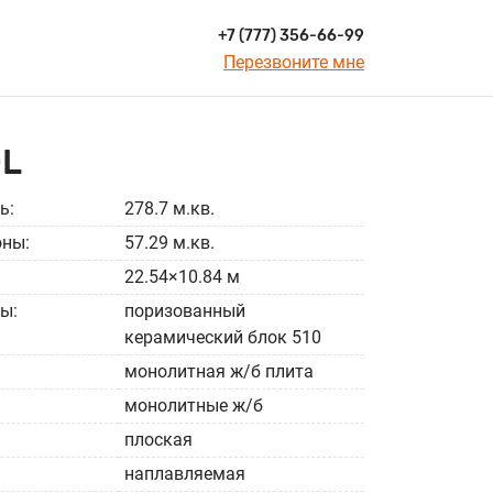
+7 (777) 356-66-99
Перезвоните мне
DL
ь:
278.7 м.кв.
оны:
57.29 м.кв.
22.54×10.84 м
ы:
поризованный
керамический блок 510
монолитная ж/б плита
монолитные ж/б
плоская
наплавляемая