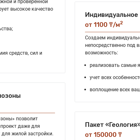
жной и проверенной
рует высокое качество
Индивидуальное 
2
от 1100 ₸/м
ства;
Создаем индивидуальн
непосредственно под в
возможность:
ия средств, сил и
реализовать самые я
учет всех особеннос
воплощение всех ваш
мозоны
озоны» позволит
Пакет «Геология
 проект даже для
 для жилой застройки.
от 150000 ₸