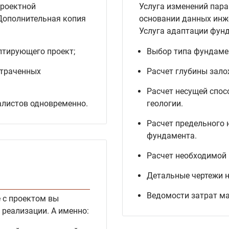
проектной
Услуга изменений пара
Дополнительная копия
основании данных инж
Услуга адаптации фун
птирующего проект;
Выбор типа фундаме
утраченных
Расчет глубины зал
Расчет несущей спос
алистов одновременно.
геологии.
Расчет предельного 
фундамента.
Расчет необходимой
Детальные чертежи н
Ведомости затрат ма
е с проектом вы
 реализации. А именно: