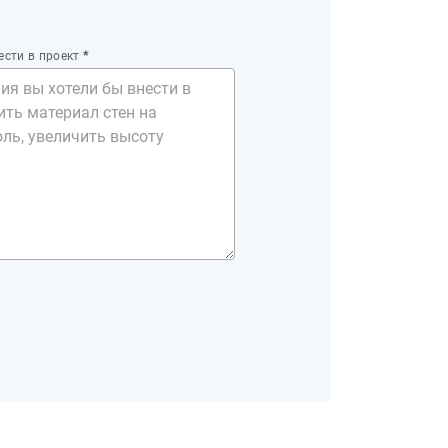
ести в проект
*